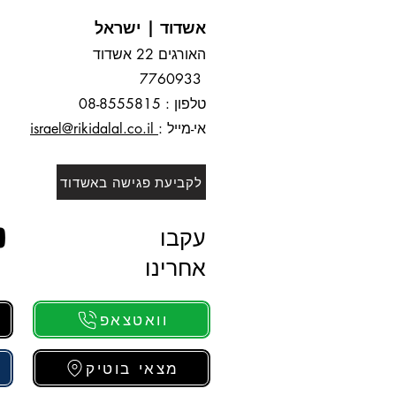
אשדוד | ישראל
האורגים 22 אשדוד
7760933
טלפון : 0
-8555815
8
אי-מייל :
israel@rikidalal.co.il
לקביעת פגישה באשדוד
עקבו
אחרינו
וואטצאפ
מצאי בוטיק