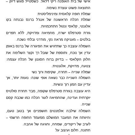
אישי של בית האופנה ריקי דלאל. כשסטייל פוגש דיוק –
התוצאה פשוט עוצרת נשימה.
שמלת חופה קלאסית ומינימליסטית
שמלת הכלה הראשונה של אנג'ל ברנס נבנתה בקו
אלגנטי, קלאסי ונטול התחכמויות.
גזרת סטרפלס ישרה, מחמיאה ומדויקת, ללא תפרים
בולטים – מעניקה מראה נקי, מודרני ובלתי נשכח.
השמלה עוצבה כך שתדגיש את הפיגורה של ברנס באופן
עדין אך נוכח, ותוספת של שובל רך וקצר השלימה את
הלוק הקלאסי – בדיוק ברוח הסגנון של הכלה עצמה:
צנועה, מדויקת, אלגנטית.
שמלה שנייה – תחרה, שקיפות ורוך נשי
השמלה השנייה כבר נשאה אופי שונה: נועזת יותר, אך
עדיין עם המון רוך ונשיות.
היא עוצבה בגזרת סטרפלס שקופה, מבד תחרת סולטיס
יוקרתית ועדינה, שהחמיאה לעור הכלה כמו שכבת קסם
שנייה.
השמלה שילבה אלמנטים חושפניים אך בטוב טעם,
והיוותה את המעבר המושלם ממעמד החופה הרשמי –
לערב של ריקודים, שמחה, וחגיגה של אהבה.
חתונה, חלום ועיצוב על