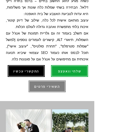
כשזה מגיע לרגע החשוב בחיים – ברנס בחרה ריקי
דלאל. הבחירה בשתי שמלות כלה שונות אך משלימות,
היא עדות לטביעת האצבע של בית האופנה:
עיצוב מותאם אישית לכל כלה, שילוב של דיוק קוטור,
איכות בלתי מתפשרת ואהבה גדולה לעולם הכלות.
אם תשלב בעמוד זה גם גלריית תמונות של אנג'ל עם
השמלות, תיאורי ALT, קישורים לעמודים נוספים (למשל
"שמלות סטרפלס", "תחרת סולטיס", "עיצוב אישי"),
תוכל לבסס אותו כעמוד SEO עצמאי שיביא תנועה
איכותית גם מחיפושים על אנג'ל וגם על סגנונות כלה.
שלחי וואטצפ
התקשרי עכשיו
השאירי פרטים